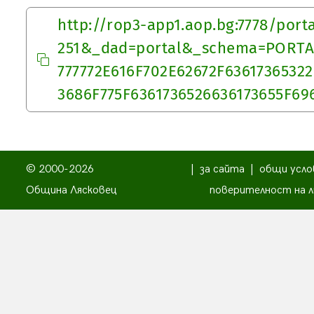
http://rop3-app1.aop.bg:7778/port
251&_dad=portal&_schema=PORTAL
777772E616F702E62672F6361736532
3686F775F6361736526636173655F69
© 2000-2026
|
за сайта
|
общи усло
Община Лясковец
поверителност на л