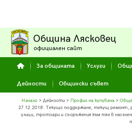
Община Лясковец
официален сайт
За общината
Услуги
Общи
Дейности
Общински съвет
Начало
> Дейности >
Профил на купувача
>
Обще
27.12.2018: Текущо поддържане, текущ ремонт, 
улици, тротоари и съоръжения към тях в насел