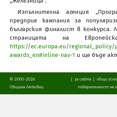
„Железница“.
Изпълнителна агенция „Прогр
предприе кампания за популяри
българския финалист в конкурса. Л
страницата на Европейс
https://ec.europa.eu/regional_policy/p
awards_en#inline-nav-1
и ще бъде акт
© 2000-2026
|
за сайта
|
общи усло
Община Лясковец
поверителност на л