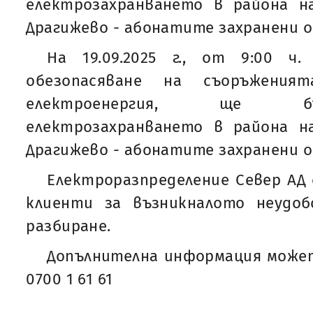
електрозахранването в района на
Драгижево - абонатите захранени о
На 19.09.2025 г., от 9:00 ч.
обезопасяване на съоръжени
електроенергия, ще б
електрозахранването в района на
Драгижево - абонатите захранени о
Електроразпределение Север АД 
клиенти за възникналото неудо
разбиране.
Допълнителна информация может
0700 1 61 61