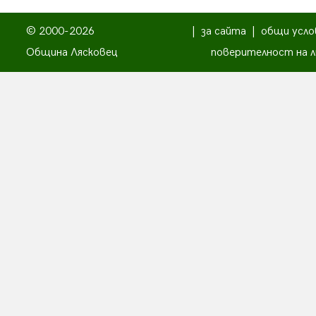
© 2000-2026
|
за сайта
|
общи усло
Община Лясковец
поверителност на л