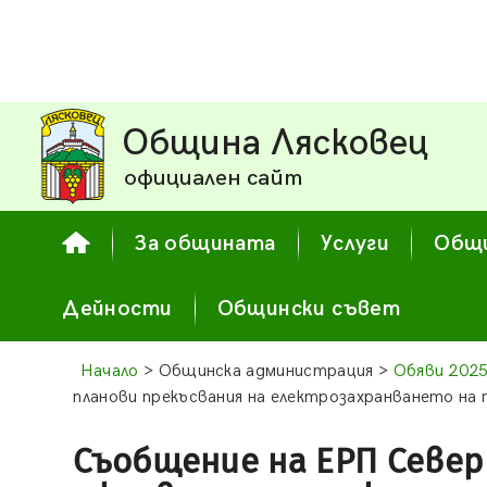
Община Лясковец
официален сайт
За общината
Услуги
Общи
Дейности
Общински съвет
Начало
> Общинска администрация >
Обяви 202
планови прекъсвания на електрозахранването на
Съобщение на ЕРП Север 