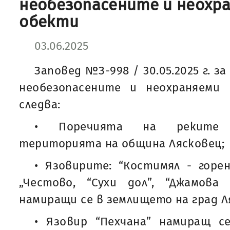
необезопасените и неохр
обекти
03.06.2025
Заповед №З-998 / 30.05.2025 г. з
необезопасените и неохраняеми
следва:
• Поречията на реките 
територията на община Лясковец;
• Язовирите: “Костимял - горен
„Честово, “Сухи дол”, “Джамов
намиращи се в землището на град Л
• Язовир “Пехчана” намиращ с