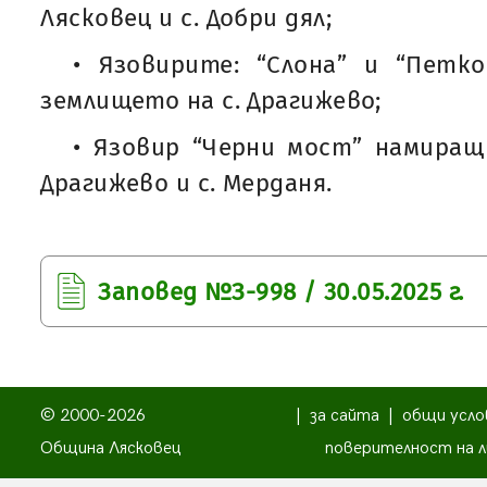
Лясковец и с. Добри дял;
• Язовирите: “Слона” и “Петк
землището на с. Драгижево;
• Язовир “Черни мост” намиращ
Драгижево и с. Мерданя.
Заповед №З-998 / 30.05.2025 г.
© 2000-2026
|
за сайта
|
общи усло
Община Лясковец
поверителност на л