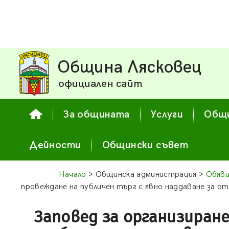
Община Лясковец
официален сайт
За общината
Услуги
Общи
Дейности
Общински съвет
Начало
> Общинска администрация >
Обяви
провеждане на публичен търг с явно наддаване за о
Заповед за организиран