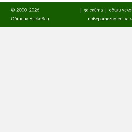
© 2000-2026
|
за сайта
|
общи усло
Община Лясковец
поверителност на л