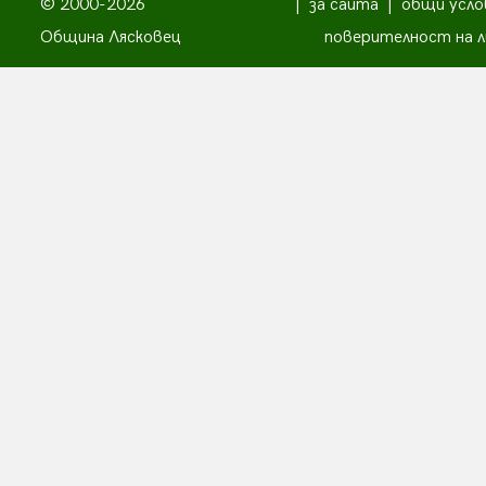
© 2000-2026
|
за сайта
|
общи усло
Община Лясковец
поверителност на л