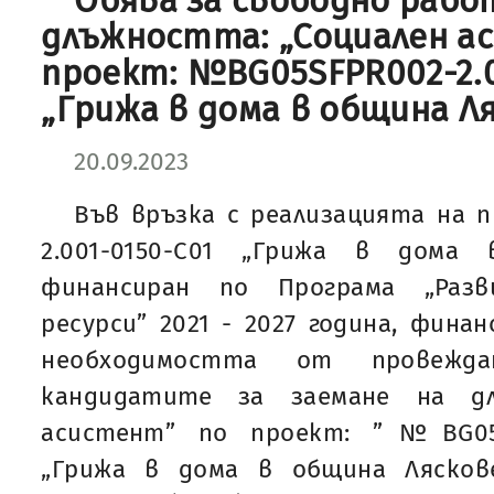
Обява за свободно рабо
длъжността: „Социален а
проект: №BG05SFPR002-2.0
„Грижа в дома в община Л
20.09.2023
Във връзка с реализацията на 
2.001-0150-С01 „Грижа в дома 
финансиран по Програма „Раз
ресурси” 2021 - 2027 година, фина
необходимостта от провежд
кандидатите за заемане на дл
асистент” по проект: ”№BG05SF
„Грижа в дома в община Лясков