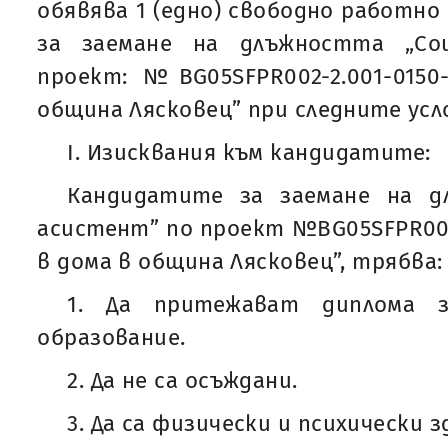
обявява 1 (едно) свободно работно 
за заемане на длъжността „Со
проект: №BG05SFPR002-2.001-0150
община Лясковец” при следните усл
I. Изисквания към кандидатите:
Кандидатите за заемане на д
асистент” по проект №BG05SFPR002-
в дома в община Лясковец”, трябва:
1. Да притежават диплома з
образование.
2. Да не са осъждани.
3. Да са физически и психически з