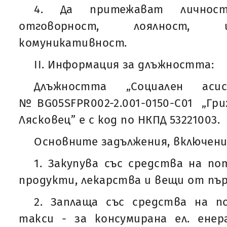
4. Да притежават личнос
отговорност, лоялност, 
комуникативност.
II. Информация за длъжността:
Длъжността „Социален ас
№BG05SFPR002-2.001-0150-С01 „Г
Лясковец” е с код по НКПД 53221003.
Основните задължения, включени 
1. Закупува със средства на п
продукти, лекарства и вещи от пъ
2. Заплаща със средства на 
такси - за консумирана ел. енер