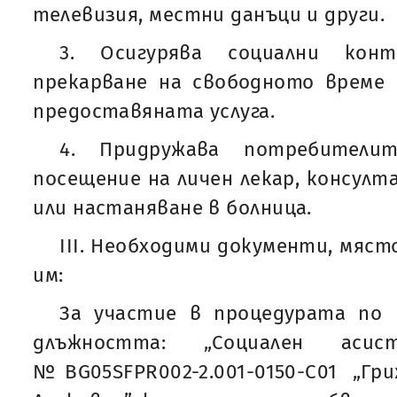
телевизия, местни данъци и други.
3. Осигурява социални кон
прекарване на свободното време
предоставяната услуга.
4. Придружава потребители
посещение на личен лекар, консулт
или настаняване в болница.
ІІI. Необходими документи, мяст
им:
За участие в процедурата по 
длъжността: „Социален аси
№BG05SFPR002-2.001-0150-С01 „Г