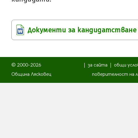
Документи за кандидатстване
© 2000-2026
|
за сайта
|
общи усло
Община Лясковец
поверителност на л