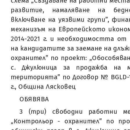
схема „Създаване на работни места
развитие, намаляване на бед
включване на уязвими групи”, фин
механизъм на Европейското иконо
2014-2021 г. и необходимостта от
на кандидатите за заемане на длъж
охранител” по проект: „Обособяван
с. Джулюница за продажба на 
територията” по Договор № BGLD-1.
г., Община Лясковец
ОБЯВЯВА
3 (три) свободни работни м
„Контрольор - охранител” по про