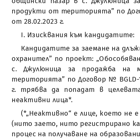
общински пазар в с. Джулюница з
продукти от територията” по Дого
от 28.02.2023 г.
I. Изисквания към кандидатите:
Кандидатите за заемане на длъж
охранител” по проект: „Обособяван
с. Джулюница за продажба на 
територията” по Договор № BGLD-1.
г. трябва да попадат в целеват
неактивни лица*.
(*„Неактивно“ е лице, което не 
(нито заето, нито регистрирано ка
процес на получаване на образование