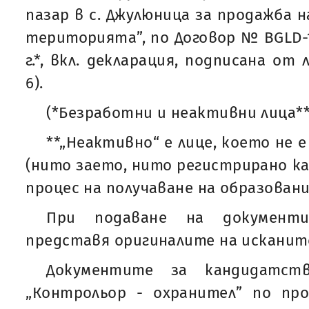
пазар в с. Джулюница за продажба 
територията”, по Договор № BGLD-1.
г.*, вкл. декларация, подписана о
6).
(*Безработни и неактивни лица**
**„Неактивно“ е лице, което не 
(нито заето, нито регистрирано ка
процес на получаване на образование
При подаване на документ
представя оригиналите на исканите
Документите за кандидатст
„Контрольор - охранител” по про