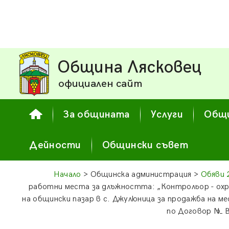
Община Лясковец
официален сайт
За общината
Услуги
Общи
Дейности
Общински съвет
Начало
> Общинска администрация >
Обяви 
работни места за длъжността: „Контрольор - охр
на общински пазар в с. Джулюница за продажба на 
по Договор № B