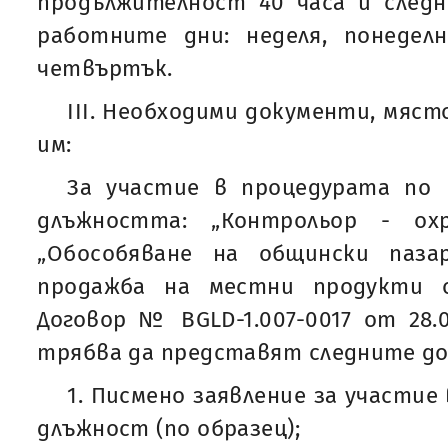
продължителност 40 часа и следн
работните дни: неделя, понеделн
четвъртък.
ІІI. Необходими документи, мяст
им:
За участие в процедурата по 
длъжността: „Контрольор - ох
„Обособяване на общински паза
продажба на местни продукти 
Договор № BGLD-1.007-0017 от 28.0
трябва да представят следните д
1. Писмено заявление за участие
длъжност (по образец);