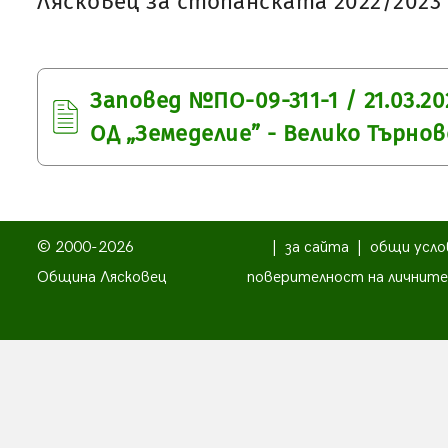
Лясковец за стопанската 2022/2023 
Заповед №ПО-09-311-1 / 21.03.20
ОД „Земеделие” - Велико Търнов
© 2000-2026
|
за сайта
|
общи усло
Община Лясковец
поверителност на личните