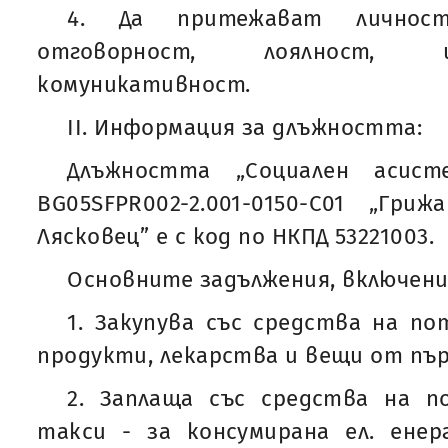
4. Да притежават личнос
отговорност, лоялност, 
комуникативност.
II. Информация за длъжността:
Длъжността „Социален аси
BG05SFPR002-2.001-0150-С01 „Г
Лясковец” е с код по НКПД 53221003.
Основните задължения, включени 
1. Закупува със средства на п
продукти, лекарства и вещи от пъ
2. Заплаща със средства на 
такси - за консумирана ел. енер