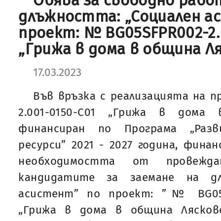
Обява за свободно рабо
длъжността: „Социален а
проект: № BG05SFPR002-2.
„Грижа в дома в община Л
17.03.2023
Във връзка с реализацията на 
2.001-0150-С01 „Грижа в дома 
финансиран по Програма „Раз
ресурси” 2021 - 2027 година, фина
необходимостта от провежд
кандидатите за заемане на дл
асистент” по проект: ”№ BG05SF
„Грижа в дома в община Лясков