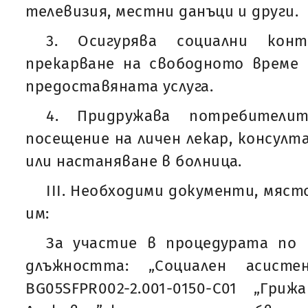
телевизия, местни данъци и други.
3. Осигурява социални кон
прекарване на свободното време
предоставяната услуга.
4. Придружава потребители
посещение на личен лекар, консулт
или настаняване в болница.
ІІI. Необходими документи, мяст
им:
За участие в процедурата по 
длъжността: „Социален асис
BG05SFPR002-2.001-0150-С01 „Г