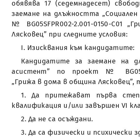
обявява 17 (седемнадесет) свобо
заемане на длъжността „Социален
№ BG05SFPR002-2.001-0150-С01 „Г
Лясковец” при следните условия:
I. Изисквания към кандидатите:
Кандидатите за заемане на д
асистент” по проект № BG05SFP
„Грижа в дома в община Лясковец”, 
1. Да притежават първа степ
квалификация и/или завършен VІ кла
2. Да не са осъждани.
3. Да са физически и психически з