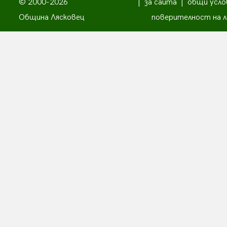
© 2000-2026
|
за сайта
|
общи усло
Община Лясковец
поверителност на л