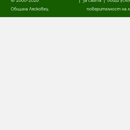
© 2000-2026
|
за сайта
|
общи усло
Община Лясковец
поверителност на л