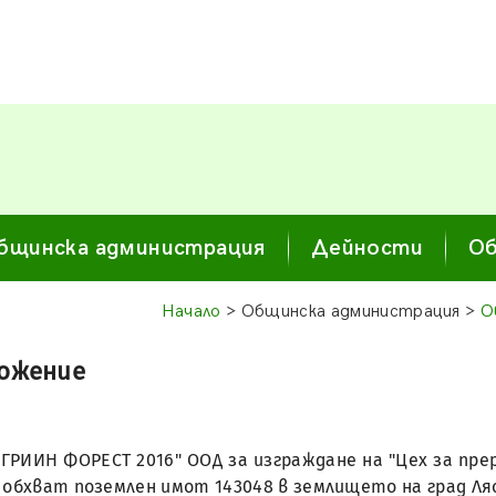
бщинска администрация
Дейности
Об
Начало
> Общинска администрация >
О
ложение
ГРИИН ФОРЕСТ 2016" ООД за изграждане на "Цех за пре
 обхват поземлен имот 143048 в землището на град Ля