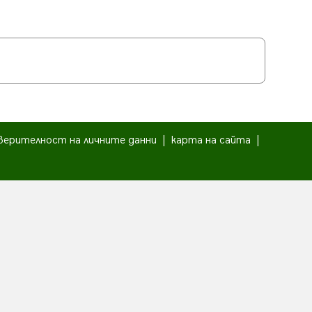
верителност на личните данни
|
карта на сайта
|