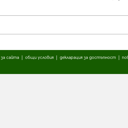
|
за сайта
|
общи условия
|
декларация за достъпност
|
по