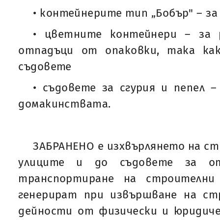
• контейнерите тип „Бобър" – з
• цветните контейнери – за 
отпадъци от опаковки, така ка
съдовете
• съдовете за сгурия и пепел –
домакинствата.
ЗАБРАНЕНО е изхвърлянето на с
улиците и до съдовете за от
транспортиране на строителни
генерират при извършване на с
дейности от физически и юридиче