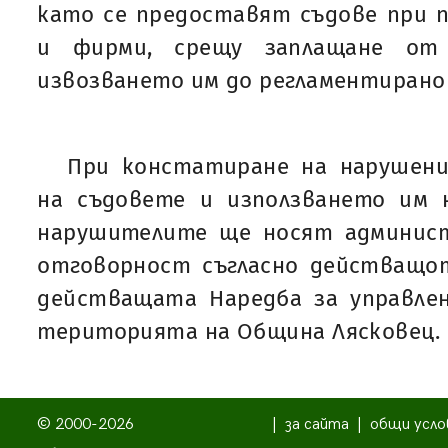
като се предоставят съдове при 
и фирми, срещу заплащане от
извозването им до регламентирано 
При констатиране на нарушени
на съдовете и използването им н
нарушителите ще носят админис
отговорност съгласно действащо
действащата Наредба за управле
територията на Община Лясковец.
© 2000-2026
|
за сайта
|
общи усло