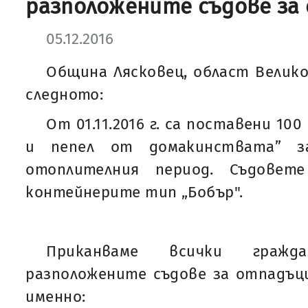
разположените съдове за
05.12.2016
Община Лясковец, област Велико
следното:
От 01.11.2016 г. са поставени 100
и пепел от домакинствата” за
отоплителния период. Съдовет
контейнерите тип „Бобър".
Приканваме всички гражд
разположените съдове за отпадъци
именно: