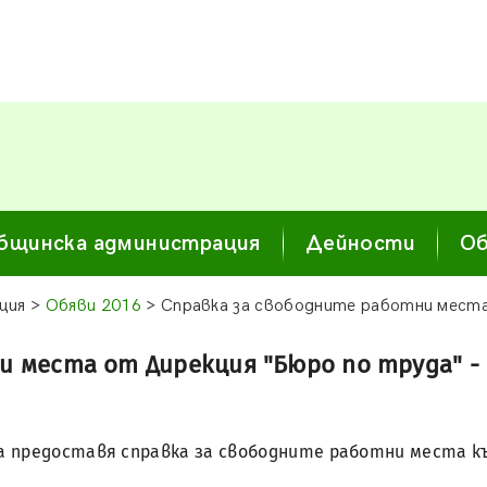
бщинска администрация
Дейности
Об
ция >
Обяви 2016
> Справка за свободните работни места
и места от Дирекция "Бюро по труда" -
а предоставя справка за свободните работни места към 