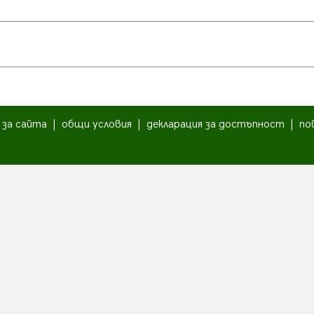
|
за сайта
|
общи условия
|
декларация за достъпност
|
по