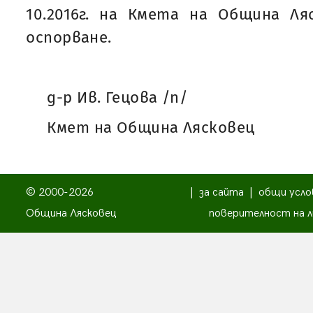
10.2016г. на Кмета на Община Ля
оспорване.
д-р Ив. Гецова /п/
Кмет на Община Лясковец
© 2000-2026
|
за сайта
|
общи усло
Община Лясковец
поверителност на л