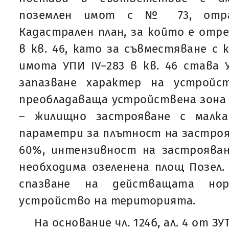
поземлен имот с № 73, отра
Кадастрален план, за който е отре
в кв. 46, като за съвместяване с 
имота УПИ ІV–283 в кв. 46 става У
запазване характер на устройс
преобладаваща устройствена зона
– жилищно застрояване с малка
параметри за плътност на застроя
60%, интензивност на застрояване
необходима озеленена площ Позел.
спазване на действащата но
устройство на територията.
На основание чл. 124б, ал. 4 от З