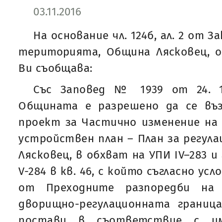
03.11.2016
На основание чл. 124б, ал. 2 от 
територията, Община Лясковец, о
Ви съобщава:
Със Заповед № 1939 от 24. 1
Общината е разрешено да се въ
проект за Частично изменение на
устройствен план – План за регулац
Лясковец, в обхват на УПИ ІV–283 и
V-284 в кв. 46, с който съгласно усло
от Преходните разпоредби на 
дворищно-регулационната границ
постави в съответствие с и