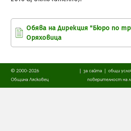
Обява на Дирекция "Бюро по тр
Оряховица
© 2000-2026
|
за сайта
|
общи усло
Община Лясковец
поверителност на л