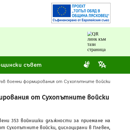
щински съвет
 във военни формирования от Сухопътните войски
мирования от Сухопътните войски
явени 353 войнишки длъжности за приемане на
от Сухопътните войски, дислоцирани в Плевен,