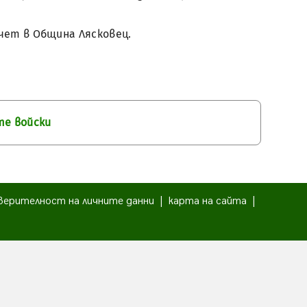
тчет в Община Лясковец.
те войски
верителност на личните данни
|
карта на сайта
|