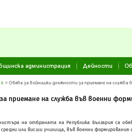
бщинска администрация
Дейности
Об
16
> Обява за войнишки длъжности за приемане на служба
за приемане на служба във военни фор
Министъра на отбраната на Република България са об
, средни или висши училища, във военни формирования 