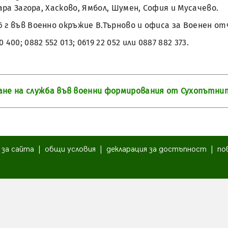
ара Загора, Хасково, Ямбол, Шумен, София и Мусачево.
16 г във Военно окръжие В.Търново и офиса за Военен о
00; 0882 552 013; 0619 22 052 или 0887 882 373.
ане на служба във военни формирования от Сухопътни
|
за сайта
|
общи условия
|
декларация за достъпност
|
по