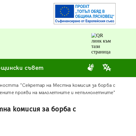
щински съвет
жността "Секретар на Местна комисия за борба с
ните прояви на малолетните и непълнолетните"
на комисия за борба с