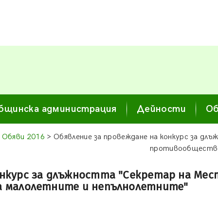
бщинска администрация
Дейности
Об
>
Обяви 2016
> Обявление за провеждане на конкурс за длъ
противообществе
нкурс за длъжността "Секретар на Мест
 малолетните и непълнолетните"