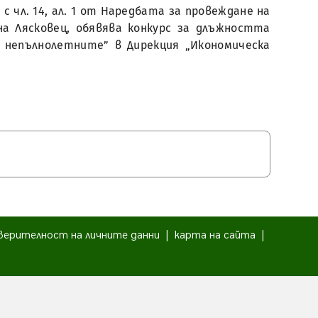
 с чл. 14, ал. 1 от Наредбата за провеждане на
на Лясковец, обявява конкурс за длъжността
непълнолетните” в Дирекция „Икономическа
верителност на личните данни
|
карта на сайта
|