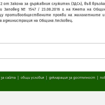
. 2 от Закона за държавния служител (ЗДСл), във връзка
и Заповед № 1547 / 23.08.2016 г. на Кмета на Общи
ещу противообществените прояви на малолетните и 
а администрация на Община Лясковец.
|
за сайта
|
общи условия
|
декларация за достъпност
|
по