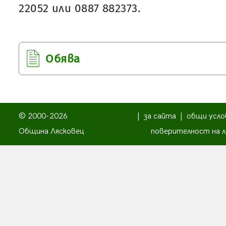
22052 или 0887 882373.
Обява
© 2000-2026
|
за сайта
|
общи усло
Община Лясковец
поверителност на л