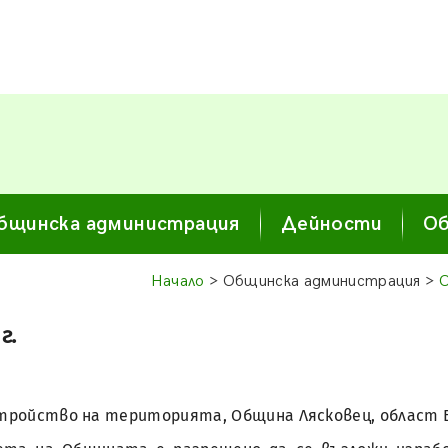
бщинска администрация
Дейности
Об
Начало
> Общинска администрация >
О
г.
а устройство на територията, Община Лясковец, област 