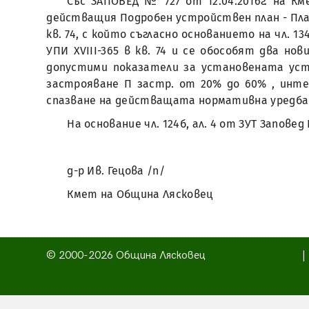
Със ЗАПОВЕД № 727 от 12.04.2016г. на 
действащия Подробен устройствен план - План з
кв. 74, с който съгласно основанието на чл. 134
УПИ ХVІІІ-365 в кв. 74 и се обособят два но
допустими показатели за установената устр
застрояване П застр. от 20% до 60% , интен
спазване на действащата нормативна уредба
На основание чл. 124б, ал. 4 от ЗУТ Запове
д-р Ив. Гецова /п/
Кмет на Община Лясковец
© 2000-2026 Община Лясковец