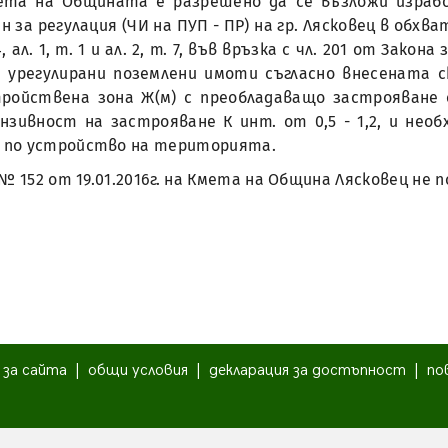
Кмета на Общината е разрешено да се възложи израб
а регулация (ЧИ на ПУП - ПР) на гр. Лясковец в обхват
, ал. 1, т. 1 и ал. 2, т. 7, във връзка с чл. 201 от За
ви урегулирани поземлени имоти съгласно внесената 
ойствена зона Ж(м) с преобладаващо застрояване с
зивност на застрояване К инт. от 0,5 - 1,2, и нео
 по устройство на територията.
д № 152 от 19.01.2016г. на Кмета на Община Лясковец не 
|
за сайта
|
общи условия
|
декларация за достъпност
|
по