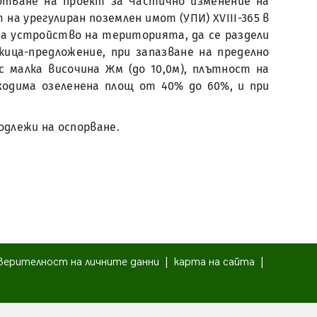
отване на проект за Частично изменение на
 на урегулиран поземлен имот (УПИ) ХVІІІ-365 в
кона за устройство на територията, да се раздели
скица-предложение, при запазване на пределно
 малка височина Жм (до 10,0м), плътност на
бходима озеленена площ от 40% до 60%, и при
подлежи на оспорване.
верителност на личните данни
|
карта на сайта
|