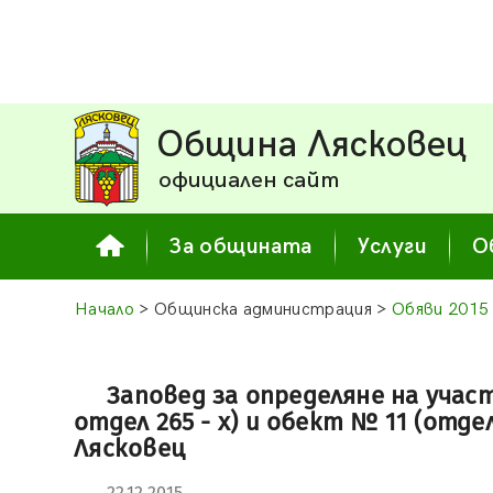
Община Лясковец
официален сайт
За общината
Услуги
О
Начало
> Общинска администрация >
Обяви 2015
Заповед за определяне на участ
отдел 265 - х) и обект № 11 (отдел
Лясковец
22.12.2015