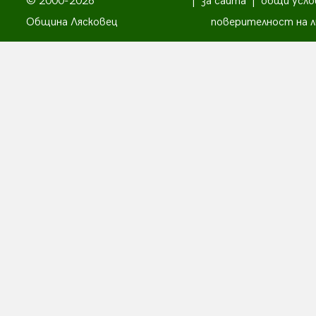
© 2000-2026
|
за сайта
|
общи усло
Община Лясковец
поверителност на л