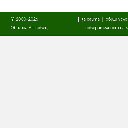
© 2000-2026
|
за сайта
|
общи усло
Община Лясковец
поверителност на л