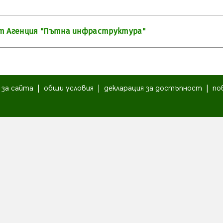
от Агенция "Пътна инфраструктура"
|
за сайта
|
общи условия
|
декларация за достъпност
|
по