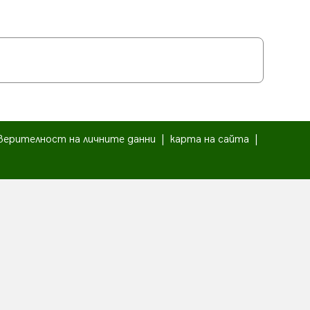
верителност на личните данни
|
карта на сайта
|