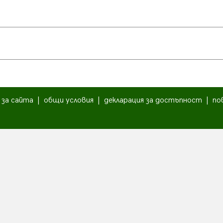
|
за сайта
|
общи условия
|
декларация за достъпност
|
по