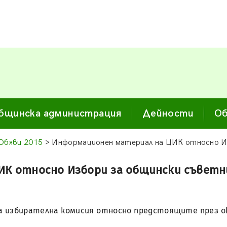
бщинска администрация
Дейности
Об
Обяви 2015
> Информационен материал на ЦИК относно Из
К относно Избори за общински съветниц
избирателна комисия относно предстоящите през окт