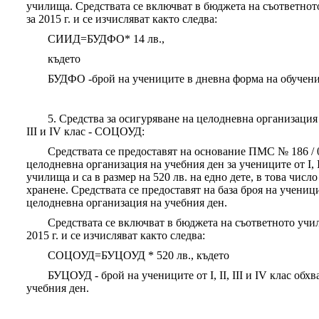
училища. Средствата се включват в бюджета на съответнот
за 2015 г. и се изчисляват както следва:
СИИД=БУДФО* 14 лв.,
където
БУДФО -брой на учениците в дневна форма на обучен
5. Средства за осигуряване на целодневна организация н
III и IV клас - СОЦОУД:
Средствата се предоставят на основание ПМС № 186 / 07
целодневна организация на учебния ден за учениците от I, I
училища и са в размер на 520 лв. на едно дете, в това числ
хранене. Средствата се предоставят на база броя на учениците
целодневна организация на учебния ден.
Средствата се включват в бюджета на съответното учи
2015 г. и се изчисляват както следва:
СОЦОУД=БУЦОУД * 520 лв., където
БУЦОУД - брой на учениците от I, II, III и IV клас об
учебния ден.