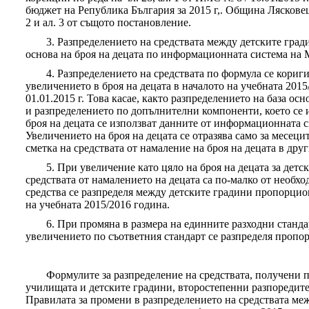
бюджет на Република България за 2015 г,. Община Лясковец 
2 и ал. 3 от същото постановление.
3. Разпределението на средствата между детските град
основа на броя на децата по информационната система на
4. Разпределението на средствата по формула се кориг
увеличението в броя на децата в началото на учебната 201
01.01.2015 г. Това касае, както разпределението на база о
и разпределението по допълнителни компоненти, което се и
броя на децата се използват данните от информационната
Увеличението на броя на децата се отразява само за месец
сметка на средствата от намаление на броя на децата в дру
5. При увеличение като цяло на броя на децата за детск
средствата от намалението на децата са по-малко от необхо
средства се разпределя между детските градини пропорцио
на учебната 2015/2016 година.
6. При промяна в размера на единните разходни станда
увеличението по съответния стандарт се разпределя пропор
Формулите за разпределение на средствата, получени 
училищата и детските градини, второстепенни разпоредите
Правилата за промени в разпределението на средствата ме