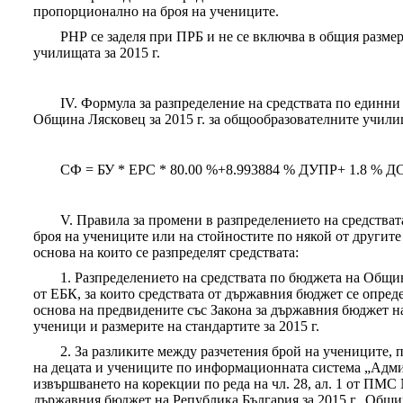
пропорционално на броя на учениците.
РНР се заделя при ПРБ и не се включва в общия размер
училищата за 2015 г.
IV. Формула за разпределение на средствата по единни
Община Лясковец за 2015 г. за общообразователните учили
СФ = БУ * ЕРС * 80.00 %+8.993884 % ДУПР+ 1.8 % 
V. Правила за промени в разпределението на средства
броя на учениците или на стойностите по някой от другите
основа на които се разпределят средствата:
1. Разпределението на средствата по бюджета на Общин
от ЕБК, за които средствата от държавния бюджет се опреде
основа на предвидените със Закона за държавния бюджет на
ученици и размерите на стандартите за 2015 г.
2. За разликите между разчетения брой на учениците, п
на децата и учениците по информационната система „Админ
извършването на корекции по реда на чл. 28, ал. 1 от ПМС №
държавния бюджет на Република България за 2015 г,. Общи