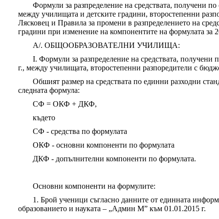
Формули за разпределение на средствата, получени по 
между училищата и детските градини, второстепенни раз
Лясковец и Правила за промени в разпределението на сред
градини при изменение на компонентите на формулата за 201
А/. ОБЩООБРАЗОВАТЕЛНИ УЧИЛИЩА:
I. Формули за разпределение на средствата, получени 
г., между училищата, второстепенни разпоредители с бюд
Обшият размер на средствата по единни разходни стан
следната формула:
СФ = ОКФ + ДКФ,
където
СФ - средства по формулата
ОКФ - основни компоненти по формулата
ДКФ - допълнителни компоненти по формулата.
Основни компоненти на формулите:
1. Брой ученици съгласно данните от единната инфор
образованието и науката – „Админ М” към 01.01.2015 г.