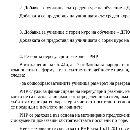
2. Добавка за училище със среден курс на обучение –
Добавката се предоставя на училищата със среден курс
3. Добавка за училище с горен курс на обучение – ДГК
Добавката се предоставя на училищата с горен курс на
4. Резерв за нерегулярни разходи – РНР:
В изпълнение на чл. 41а, ал. 7 от Закона за народната 
компоненти на формулата за съответната дейност е предвид
следва:
- за общообразователните училища размерът на резерва
РНР служи за финансиране на нерегулярни разходи. Раз
които не са в ясна зависимост от определен показател, им
събития с еднократен характер и чието относително тегло 
се предвиди в началото на годината.
РНР се разходва въз основа на мотивирано предложен
с документи доказващи обстоятелствата посочени по-горе.
Неизразходваните средства от РНР към 15.11.2015 г. с