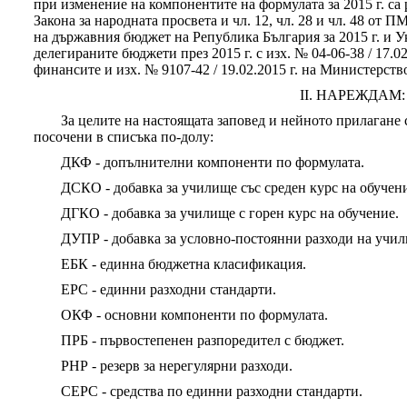
при изменение на компонентите на формулата за 2015 г. са 
Закона за народната просвета и чл. 12, чл. 28 и чл. 48 от П
на държавния бюджет на Република България за 2015 г. и У
делегираните бюджети през 2015 г. с изх. № 04-06-38 / 17.0
финансите и изх. № 9107-42 / 19.02.2015 г. на Министерств
ІІ. НАРЕЖДАМ:
За целите на настоящата заповед и нейното прилагане
посочени в списъка по-долу:
ДКФ - допълнителни компоненти по формулата.
ДСКО - добавка за училище със среден курс на обучен
ДГКО - добавка за училище с горен курс на обучение.
ДУПР - добавка за условно-постоянни разходи на учи
ЕБК - единна бюджетна класификация.
ЕРС - единни разходни стандарти.
ОКФ - основни компоненти по формулата.
ПРБ - първостепенен разпоредител с бюджет.
РНР - резерв за нерегулярни разходи.
СЕРС - средства по единни разходни стандарти.