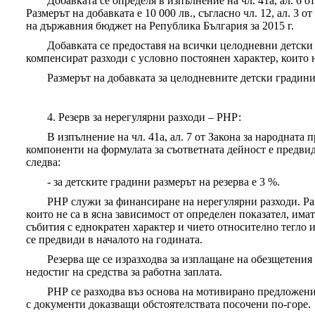
Добавката се определя в изпълнение на чл. 41а, ал. 6 о
Размерът на добавката е 10 000 лв., съгласно чл. 12, ал. 3 
на държавния бюджет на Република България за 2015 г.
Добавката се предоставя на всички целодневни детски 
компенсират разходи с условно постоянен характер, които н
Размерът на добавката за целодневните детски градини 
4. Резерв за нерегулярни разходи – РНР:
В изпълнение на чл. 41а, ал. 7 от Закона за народната 
компоненти на формулата за съответната дейност е предвид
следва:
- за детските градини размерът на резерва е 3 %.
РНР служи за финансиране на нерегулярни разходи. Раз
които не са в ясна зависимост от определен показател, им
събития с еднократен характер и чието относително тегло 
се предвиди в началото на годината.
Резерва ще се изразходва за изплащане на обезщетени
недостиг на средства за работна заплата.
РНР се разходва въз основа на мотивирано предложен
с документи доказващи обстоятелствата посочени по-горе.