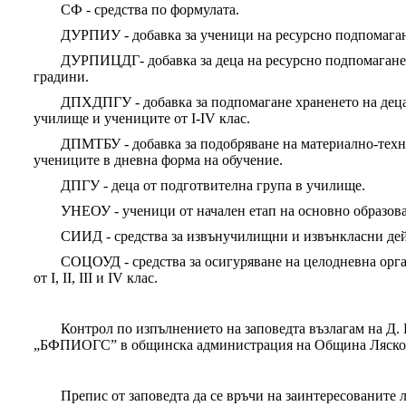
СФ - средства по формулата.
ДУРПИУ - добавка за ученици на ресурсно подпомаган
ДУРПИЦДГ- добавка за деца на ресурсно подпомагане
градини.
ДПХДПГУ - добавка за подпомагане храненето на деца
училище и учениците от I-IV клас.
ДПМТБУ - добавка за подобряване на материално-техни
учениците в дневна форма на обучение.
ДПГУ - деца от подготвителна група в училище.
УНЕОУ - ученици от начален етап на основно образован
СИИД - средства за извънучилищни и извънкласни де
СОЦОУД - средства за осигуряване на целодневна орга
от I, II, III и IV клас.
Контрол по изпълнението на заповедта възлагам на Д.
„БФПИОГС” в общинска администрация на Община Ляско
Препис от заповедта да се връчи на заинтересованите