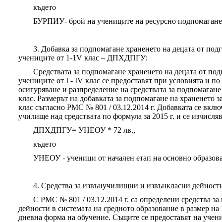
където
БУРПИУ- брой на учениците на ресурсно подпомагане
3. Добавка за подпомагане храненето на децата от по
учениците от 1-1V клас – ДПХДПГУ:
Средствата за подпомагане храненето на децата от по
учениците от І - ІV клас се предоставят при условията и по
осигуряване и разпределение на средствата за подпомагане
клас. Размерът на добавката за подпомагане на храненето за 
клас съгласно РМС № 801 / 03.12.2014 г. Добавката се вкл
училище над средствата по формула за 2015 г. и се изчисляв
ДПХДПГУ= УНЕОУ * 72 лв.,
където
УНЕОУ - ученици от начален етап на основно образовани
4. Средства за извънучилищни и извънкласни дейност
С РМС № 801 / 03.12.2014 г. са определени средства 
дейности в системата на средното образование в размер на 
дневна форма на обучение. Същите се предоставят на учен