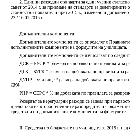
2. Единни разходни стандарти за един ученик съглас
съвет от 2014 г. за приемане на стандарти за делегираните
стойностни показатели през 2015 г., изменено и допълнено
23 / 16.01.2015 г.
Допълнителни компоненти:
Допълнителните компоненти се определят с Правилата 
допълнителните компоненти на формулите на училищата.
Допълнителните компоненти се изчисляват по следнит
ДСК = БУСК * размера на добавката по правилата за р
ДГК = БУГК * размера на добавката по правилата за р
ДУПР = училище * размера на добавката по правилата 
ДКФ
РНР = СЕРС * % на добавката по правилата за разпред
Резервът за нерегулярни разходи се заделя при първос
предоставя на второстепенните разпоредители с бюджет по
средствата по допълнителните компоненти на формулите.
II. Средства по бюджетите на училищата за 2015 г. на