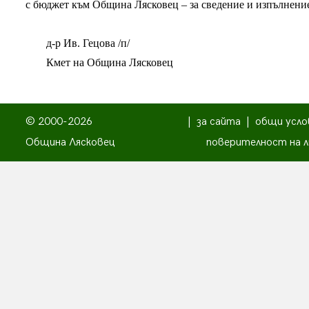
с бюджет към Община Лясковец – за сведение и изпълнени
д-р Ив. Гецова /п/
Кмет на Община Лясковец
© 2000-2026
|
за сайта
|
общи усло
Община Лясковец
поверителност на л