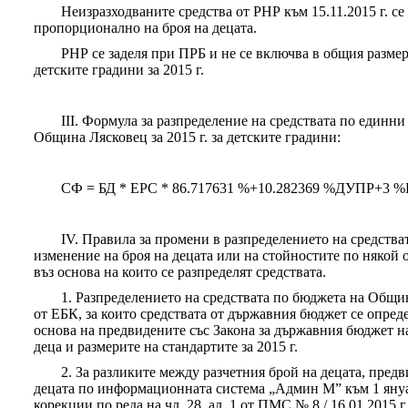
Неизразходваните средства от РНР към 15.11.2015 г. с
пропорционално на броя на децата.
РНР се заделя при ПРБ и не се включва в общия размер
детските градини за 2015 г.
III. Формула за разпределение на средствата по единн
Община Лясковец за 2015 г. за детските градини:
СФ = БД * ЕРС * 86.717631 %+10.282369 %ДУПР+3 
IV. Правила за промени в разпределението на средств
изменение на броя на децата или на стойностите по някой 
въз основа на които се разпределят средствата.
1. Разпределението на средствата по бюджета на Общин
от ЕБК, за които средствата от държавния бюджет се опреде
основа на предвидените със Закона за държавния бюджет на
деца и размерите на стандартите за 2015 г.
2. За разликите между разчетния брой на децата, предви
децата по информационната система „Админ М” към 1 януар
корекции по реда на чл. 28, ал. 1 от ПМС № 8 / 16.01.2015 