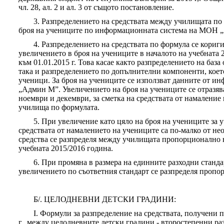
чл. 28, ал. 2 и ал. 3 от същото постановление.
3. Разпределението на средствата между училищата по
броя на учениците по информационната система на МОН „
4. Разпределението на средствата по формула се кориг
увеличението в броя на учениците в началото на учебната 
към 01.01.2015 г. Това касае както разпределението на баз
така и разпределението по допълнителни компоненти, коет
ученици. За броя на учениците се използват данните от 
„Админ М”. Увеличението на броя на учениците се отразяв
ноември и декември, за сметка на средствата от намаление
училища по формулата.
5. При увеличение като цяло на броя на учениците за у
средствата от намалението на учениците са по-малко от не
средства се разпределя между училищата пропорционално н
учебната 2015/2016 година.
6. При промяна в размера на единните разходни станда
увеличението по съответния стандарт се разпределя пропо
Б/. ЦЕЛОДНЕВНИ ДЕТСКИ ГРАДИНИ:
I. Формули за разпределение на средствата, получени 
г., между целодневните детски градини - второстепенни 