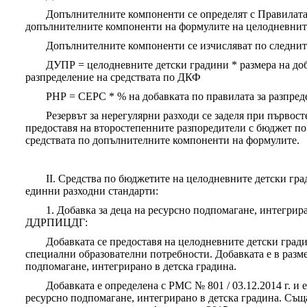
Допълнителните компоненти се определят с Правилата 
допълнителните компоненти на формулите на целодневнит
Допълнителните компоненти се изчисляват по следнит
ДУПР = целодневните детски градини * размера на доб
разпределение на средствата по ДКФ
РНР = СЕРС * % на добавката по правилата за разпред
Резервът за нерегулярни разходи се заделя при първос
предоставя на второстепенните разпоредители с бюджет по
средствата по допълнителните компоненти на формулите.
II. Средства по бюджетите на целодневните детски гра
единни разходни стандарти:
1. Добавка за деца на ресурсно подпомагане, интегрир
ДДРПИЦДГ:
Добавката се предоставя на целодневните детски гради
специални образователни потребности. Добавката е в размер
подпомагане, интегрирано в детска градина.
Добавката е определена с РМС № 801 / 03.12.2014 г. и е 
ресурсно подпомагане, интегрирано в детска градина. Съща