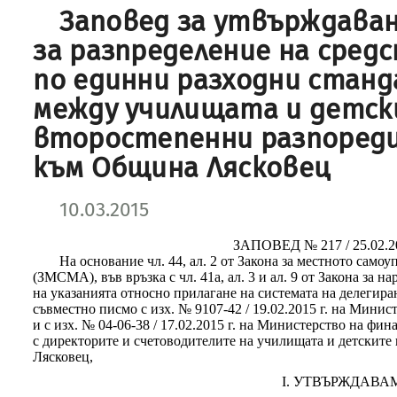
Заповед за утвърждава
за разпределение на сред
по единни разходни станда
между училищата и детск
второстепенни разпоред
към Община Лясковец
10.03.2015
ЗАПОВЕД № 217 / 25.02.20
На основание чл. 44, ал. 2 от Закона за местното сам
(ЗМСМА), във връзка с чл. 41а, ал. 3 и ал. 9 от Закона за 
на указанията относно прилагане на системата на делегиран
съвместно писмо с изх. № 9107-42 / 19.02.2015 г. на Минис
и с изх. № 04-06-38 / 17.02.2015 г. на Министерство на фи
с директорите и счетоводителите на училищата и детските
Лясковец,
І. УТВЪРЖДАВА