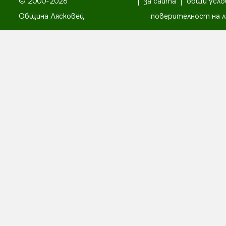
© 2000-2026
|
за сайта
|
общи усло
Община Лясковец
поверителност на л