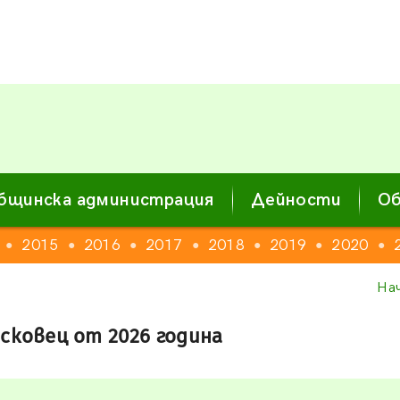
бщинска администрация
Дейности
Об
2015
2016
2017
2018
2019
2020
●
●
●
●
●
●
●
На
сковец от 2026 година