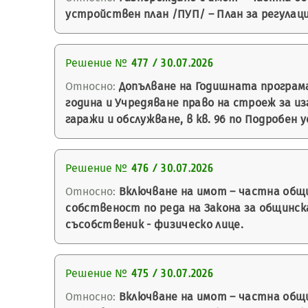
устройствен план /ПУП/ – План за регулаци
Решение №
477 / 30.07.2026
Относно:
Допълване на Годишната програма
година и Учредяване право на строеж за из
гаражи и обслужване, в кв. 96 по Подробен 
Решение №
476 / 30.07.2026
Относно:
Включване на имот – частна общи
собственост по реда на Закона за общинск
съсобственик - физическо лице.
Решение №
475 / 30.07.2026
Относно:
Включване на имот – частна общи