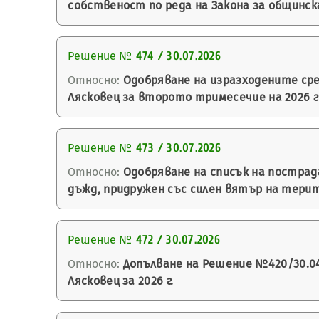
собственост по реда на Закона за общинска
Решение №
474 / 30.07.2026
Относно:
Одобряване на изразходените сре
Лясковец за второто тримесечие на 2026 г
Решение №
473 / 30.07.2026
Относно:
Одобряване на списък на пострад
дъжд, придружен със силен вятър на терито
Решение №
472 / 30.07.2026
Относно:
Допълване на Решение №420/30.04
Лясковец за 2026 г.