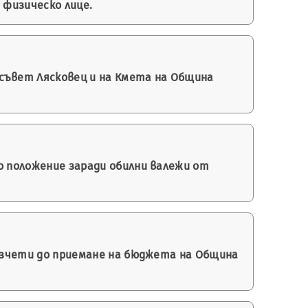
 физическо лице.
съвет Лясковец и на Кмета на Община
о положение заради обилни валежи от
разчети до приемане на бюджета на Община