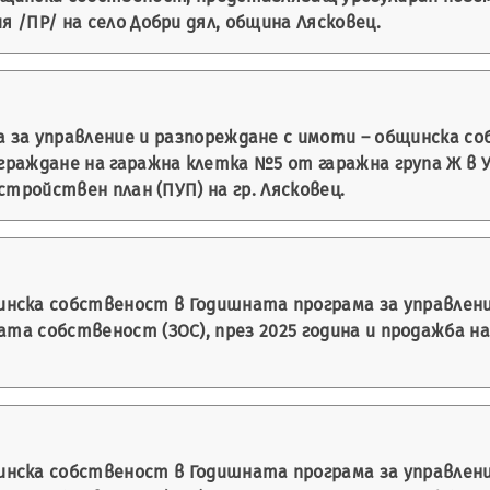
я /ПР/ на село Добри дял, община Лясковец.
 за управление и разпореждане с имоти – общинска со
граждане на гаражна клетка №5 от гаражна група Ж в Ур
устройствен план (ПУП) на гр. Лясковец.
нска собственост в Годишната програма за управлени
ата собственост (ЗОС), през 2025 година и продажба 
нска собственост в Годишната програма за управлени