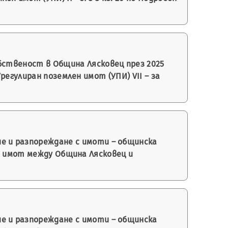
бственост в Община Лясковец през 2025
егулиран поземлен имот (УПИ) VII – за
е и разпореждане с имоти – общинска
на имот между Община Лясковец и
е и разпореждане с имоти – общинска