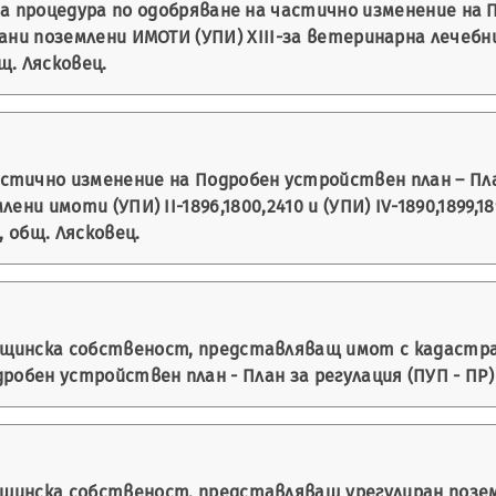
на процедура по одобряване на частично изменение на 
рани поземлени ИМОТИ (УПИ) ХIII-за ветеринарна лечебниц
щ. Лясковец.
стично изменение на Подробен устройствен план – План
ени имоти (УПИ) II-1896,1800,2410 и (УПИ) IV-1890,1899,1
, общ. Лясковец.
щинска собственост, представляващ имот с кадастрал
дробен устройствен план - План за регулация (ПУП - ПР) 
инска собственост, представляващ урегулиран поземлен