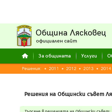
Община Лясковец
официален сайт
За общината
Услуги
О
008
2009
Решения:
2010
2011
2012
2013
2014
●
●
●
●
●
●
Решения на Общински съвет Ля
Търсене в решенията на Общински съвет: