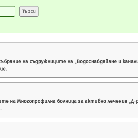
брание на съдружниците на „Водоснабдяване и канализ
ие.
е на Многопрофилна болница за активно лечение „Д-р 
.