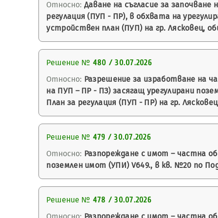
Относно:
Даване на съгласие за започване 
регулация (ПУП - ПР), в обхвата на урегули
устройствен план (ПУП) на гр. Лясковец, об
Решение №
480 / 30.07.2026
Относно:
Разрешение за изработване на ча
на ПУП – ПР - ПЗ) засягащ урегулирани поземл
План за регулация (ПУП - ПР) на гр. Лясковец
Решение №
479 / 30.07.2026
Относно:
Разпореждане с имот – частна об
поземлен имот (УПИ) V649., в кв. №20 по По
Решение №
478 / 30.07.2026
Относно:
Разпореждане с имот – частна общ