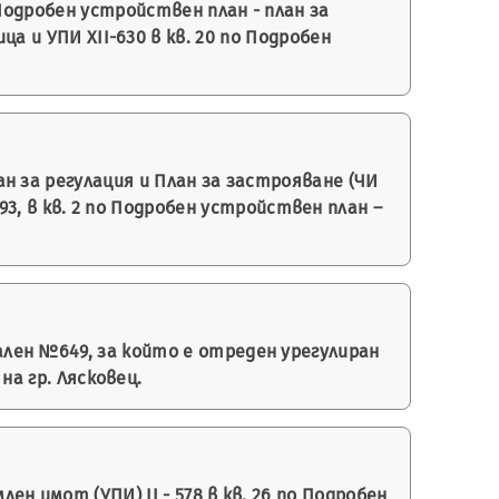
Подробен устройствен план - план за
а и УПИ ХII-630 в кв. 20 по Подробен
 за регулация и План за застрояване (ЧИ
893, в кв. 2 по Подробен устройствен план –
ен №649, за който е отреден урегулиран
на гр. Лясковец.
 имот (УПИ) II - 578 в кв. 26 по Подробен