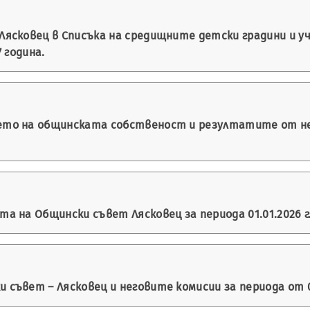
ясковец в Списъка на средищните детски градини и уч
 година.
то на общинската собственост и резултатите от ней
на Общински съвет Лясковец за периода 01.01.2026 г. д
вет – Лясковец и неговите комисии за периода от 01.01