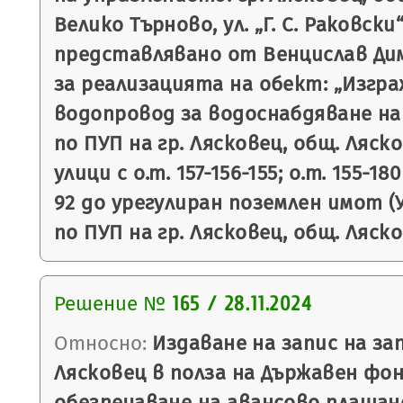
Велико Търново, ул. „Г. С. Раковски“ 
представлявано от Венцислав Ди
за реализацията на обект: „Изгра
водопровод за водоснабдяване на У
по ПУП на гр. Лясковец, общ. Ляско
улици с о.т. 157-156-155; о.т. 155-18
92 до урегулиран поземлен имот (УП
по ПУП на гр. Лясковец, общ. Ляск
Решение №
165 / 28.11.2024
Относно:
Издаване на запис на з
Лясковец в полза на Държавен фон
обезпечаване на авансово плащан