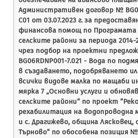
Административен договор № BG06
C01 от 03.07.2023 г. за предостав
финансова помощ по Програмата 
селските райони за периода 2014-2
чрез подбор на проектни предло
BG06RDNP001-7.021 - Вода по подм
в създаването, подобряването и
всички видове малка по мащаби 
мярка 7 „Основни услуги и обновя
селските райони“ по проект “Рек
рехабилитация на водопроводна м
и с. Драгижево, община Лясковец,
Търново“ по обособена позиция № 