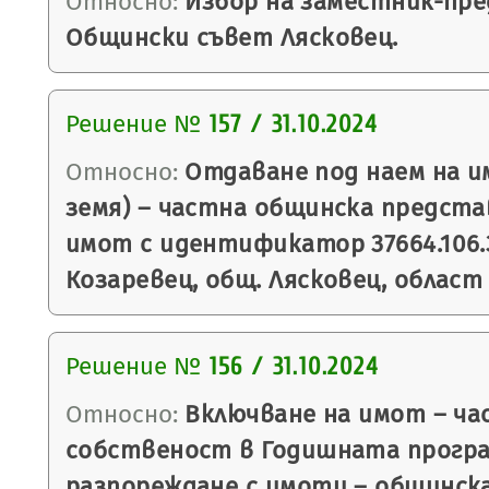
Относно:
Избор на заместник-пре
Общински съвет Лясковец.
Решение №
157 / 31.10.2024
Относно:
Отдаване под наем на и
земя) – частна общинска предст
имот с идентификатор 37664.106.3
Козаревец, общ. Лясковец, област
Решение №
156 / 31.10.2024
Относно:
Включване на имот – ча
собственост в Годишната програ
разпореждане с имоти – общинск