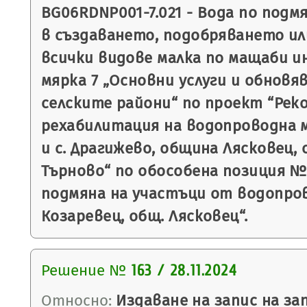
BG06RDNP001-7.021 - Вода по подм
в създаването, подобряването и
всички видове малка по мащаби 
мярка 7 „Основни услуги и обновя
селските райони“ по проект “Рек
рехабилитация на водопроводна м
и с. Драгижево, община Лясковец,
Търново“ по обособена позиция № 
подмяна на участъци от водопров
Козаревец, общ. Лясковец“.
Решение №
163 / 28.11.2024
Относно:
Издаване на запис на з