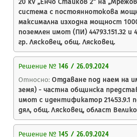
20 kV „Енчо Стайков 2“ на „Мреж
система с постояннотокова мощн
максимална изходна мощност 1000
поземлен имот (ПИ) 44793.151.32 и 4
гр. Лясковец, общ. Лясковец.
Решение №
146 / 26.09.2024
Относно:
Отдаване под наем на и
земя) - частна общинска предста
имот с идентификатор 21453.9.1 п
дял, общ. Лясковец, област Велико
Решение №
145 / 26.09.2024