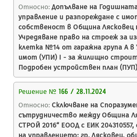
Относно:
Допълване на Годишната
управление и разпореждане с имо
собственост в Община Лясковец п
Учредяване право на строеж за и
клетка №14 от гаражна група А в
имот (УПИ) I - за жилищно строите
Подробен устройствен план (ПУП) 
Решение №
166 / 28.11.2024
Относно:
Сключване на Споразуме
сътрудничество между Община Ля
СТРОЙ 2016“ ЕООД с ЕИК 204310557,
на управлението: гр. Лясковец, общ