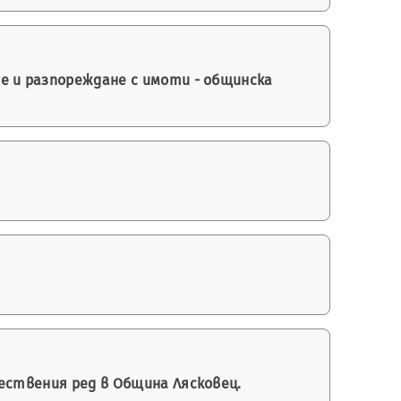
е и разпореждане с имоти - общинска
ествения ред в Община Лясковец.