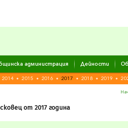
бщинска администрация
Дейности
Об
2014
2015
2016
2017
2018
2019
20
●
●
●
●
●
●
На
сковец от 2017 година