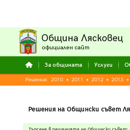
Община Лясковец
официален сайт
За общината
Услуги
О
7
2008
Решения:
2009
2010
2011
2012
2013
●
●
●
●
●
●
●
Решения на Общински съвет Ля
Търсене в решенията на Общински съвет: