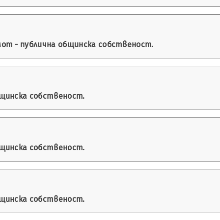
от - публична общинска собственост.
бщинска собственост.
бщинска собственост.
бщинска собственост.