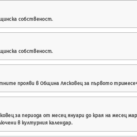
бщинска собственост.
бщинска собственост.
тните прояви в Община Лясковец за първото тримесечи
овец за периода от месец януари до края на месец мар
лючени в културния календар.