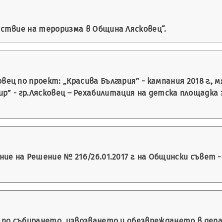
ствие на тероризма в Община Лясковец“.
ц по проект: „Красива България” - кампания 2018 г., 
” - гр.Лясковец – Рехабилитация на детска площадка з
ие на Решение № 216/26.01.2017 г. на Общински съвет 
 по събирането, извозването и обезвреждането в деп