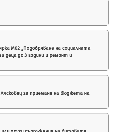
мярка М02 „Подобряване на социалната
а деца до 3 години и ремонт и
- Лясковец за приемане на бюджета на
а или други съоръжения на битовите