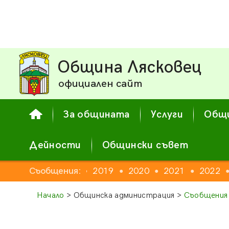
Община Лясковец
официален сайт
За общината
Услуги
Общи
Дейности
Общински съвет
16
2017
Съобщения:
2018
2019
2020
2021
2022
●
●
●
●
●
●
Начало
> Общинска администрация >
Съобщения 