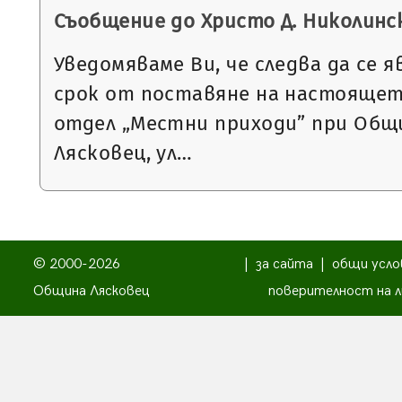
Съобщение до Христо Д. Николинс
Уведомяваме Ви, че следва да се я
срок от поставяне на настоящет
отдел „Местни приходи” при Общи
Лясковец, ул…
© 2000-2026
|
за сайта
|
общи усло
Община Лясковец
поверителност на л