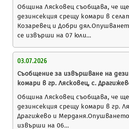
Община Лясковец съобщава, че щ
дезинсекция срещу комари в села
Козаревец и Добри дял.Опушване
се извърши на 07 юли…
03.07.2026
Съобщение за извършване на дез
комари в гр. Лясковец, с. Драгижев
Община Лясковец съобщава, че щ
дезинсекция срещу комари в гр. Л
Драгижево и Мерданя.Опушването
извърши на 06…