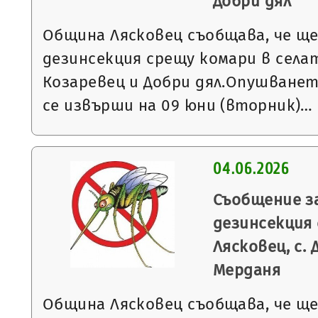
Добри дял
Община Лясковец съобщава, че щ
дезинсекция срещу комари в села
Козаревец и Добри дял.Опушване
се извърши на 09 юни (вторник)…
04.06.2026
Съобщение з
дезинсекция 
Лясковец, с. 
Мерданя
Община Лясковец съобщава, че щ