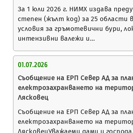
За 1 юли 2026 г. НИМХ издава пре
степен (жълт код) за 25 области 
условия за гръмотевични бури, л
интензивни валежи и…
01.07.2026
Съобщение на ЕРП Север АД за пла
електрозахранването на терито
Лясковец
Съобщение на ЕРП Север АД за пла
електрозахранването на терито
ЛясковецУважаеми дами и господа,Н