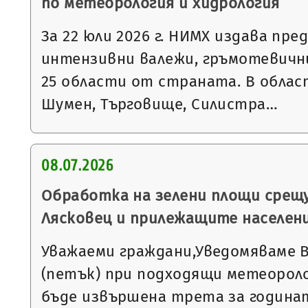
по метеорология и хидрология
За 22 юли 2026 г. НИМХ издава пре
интензивни валежи, гръмотевични
25 области от страната. В облас
Шумен, Търговище, Силистра…
08.07.2026
Обработка на зелени площи срещу
Лясковец и прилежащите населен
Уважаеми граждани,Уведомяваме Ви,
(петък) при подходящи метеороло
бъде извършена трета за година