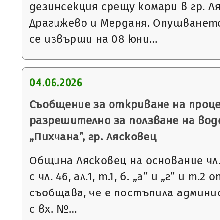
дезинсекция срещу комари в гр. Л
Драгижево и Мерданя. Опушванет
се извърши на 08 юни…
04.06.2026
Съобщение за откриване на проце
разрешително за ползване на вод
„Пихчана”, гр. Лясковец
Община Лясковец на основание чл. 
с чл. 46, ал.1, т.1, б. „а” и „г” и т.
съобщава, че е постъпила админ
с вх. №…