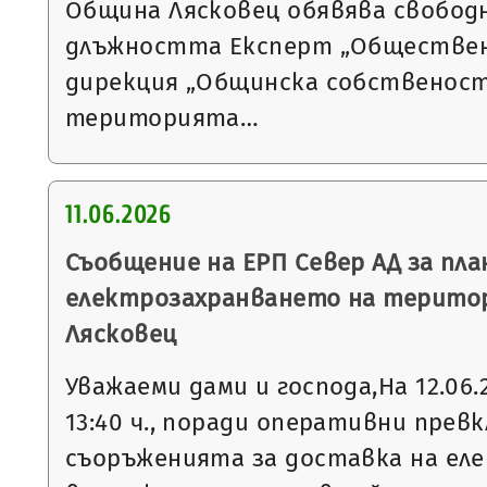
Община Лясковец обявява свобод
длъжността Експерт „Обществен
дирекция „Общинска собственост
територията…
11.06.2026
Съобщение на ЕРП Север АД за пла
електрозахранването на терито
Лясковец
Уважаеми дами и господа,На 12.06.20
13:40 ч., поради оперативни прев
съоръженията за доставка на еле