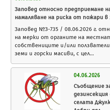
Заповед относно предприемане на
намаляване на риска от пожари 
Заповед №З-735 / 08.06.2026 г. о
на мерки от органите на местнат
собствениците и/или ползватели
земи и горски масиви, с цел…
04.06.2026
Съобщение з
дезинсекция
селата Джулю