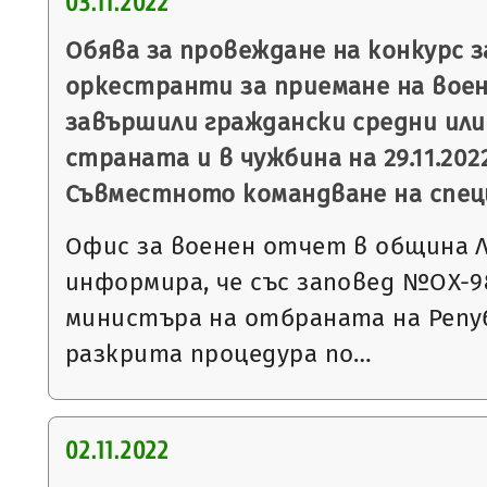
03.11.2022
Обява за провеждане на конкурс з
оркестранти за приемане на военн
завършили граждански средни или
страната и в чужбина на 29.11.2022 г
Съвместното командване на спец
Офис за военен отчет в община 
информира, че със заповед №ОХ-989 
министъра на отбраната на Репуб
разкрита процедура по…
02.11.2022