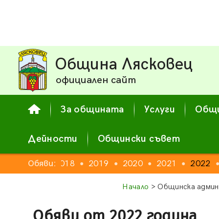
Община Лясковец
официален сайт
За общината
Услуги
Общи
Дейности
Общински съвет
16
2017
Обяви:
2018
2019
2020
2021
2022
●
●
●
●
●
●
Начало
> Общинска админ
Обяви от 2022 година