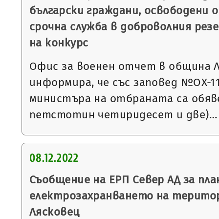
български граждани, освободени о
срочна служба в доброволния резе
на конкурс
Офис за военен отчет в община 
информира, че със заповед №ОХ-1132
министъра на отбраната са обяве
петстотин четиридесет и две)…
08.12.2022
Съобщение на ЕРП Север АД за пла
електрозахранването на терито
Лясковец