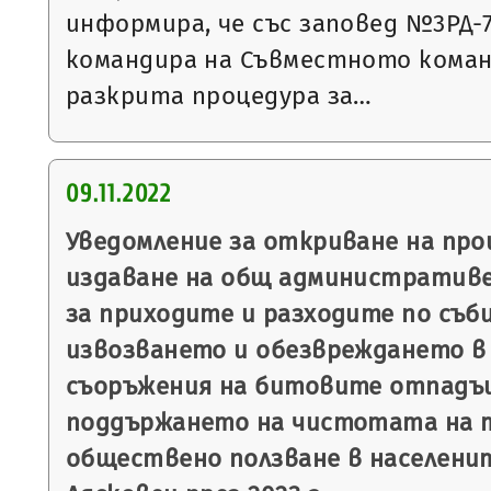
информира, че със заповед №3РД-787
командира на Съвместното коман
разкрита процедура за…
09.11.2022
Уведомление за откриване на пр
издаване на общ административе
за приходите и разходите по съб
извозването и обезвреждането в 
съоръжения на битовите отпадъц
поддържането на чистотата на 
обществено ползване в населени