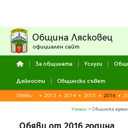
Община Лясковец
официален сайт
За общината
Услуги
Общи
Дейности
Общински съвет
2011
Обяви:
2012
2013
2014
2015
2016
2
●
●
●
●
●
●
●
Начало
> Общинска админ
Обяви от 2016 година