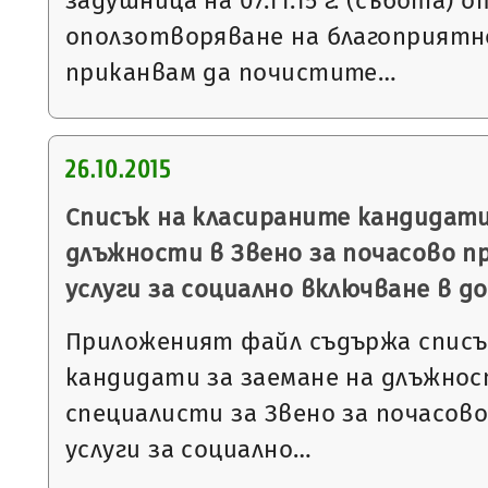
задушница на 07.11.15 г. (събота) от
оползотворяване на благоприятн
приканвам да почистите…
26.10.2015
Списък на класираните кандидати
длъжности в Звено за почасово п
услуги за социално включване в д
Приложеният файл съдържа списъ
кандидати за заемане на длъжнос
специалисти за Звено за почасов
услуги за социално…