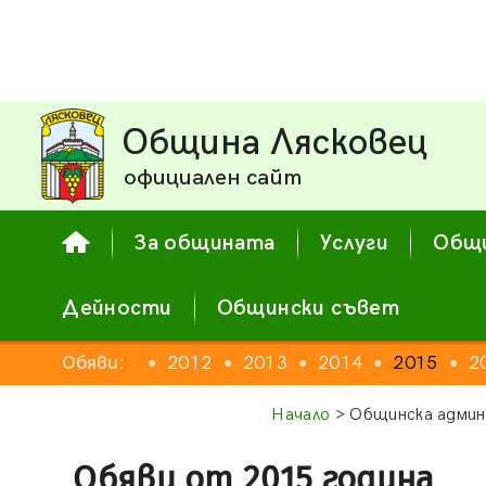
Община Лясковец
официален сайт
За общината
Услуги
Общи
Дейности
Общински съвет
2010
Обяви:
2011
2012
2013
2014
2015
2
●
●
●
●
●
●
Начало
> Общинска админ
Обяви от 2015 година