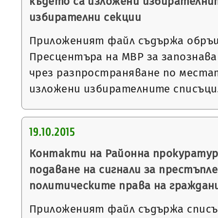
където са изложени избирателнит
избирателни секции
Приложеният файл съдържа обръ
Пресцентъра на МВР за запознава
чрез разпространяване по местат
изложени избирателните списъц
19.10.2015
Контакти на Районна прокуратура
подаване на сигнали за престъпл
политическите права на граждан
Приложеният файл съдържа списък