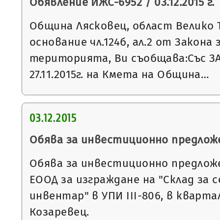
Обявление ИЖС-6952 / 03.12.2015 г.
Община Лясковец, област Велико 
основание чл.124б, ал.2 от Закона
територията, Ви съобщава:Със З
27.11.2015г. на Кмета на Община…
03.12.2015
Обява за инвестиционно предлож
Обява за инвестиционно предложе
ЕООД за изграждане на "Склад за 
инвентар" в УПИ III-806, в квартал
Козаревец.