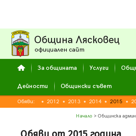
Община Лясковец
официален сайт
За общината
Услуги
Общи
Дейности
Общински съвет
2010
Обяви:
2011
2012
2013
2014
2015
2
●
●
●
●
●
●
Начало
> Общинска админ
Обяви от 2015 година