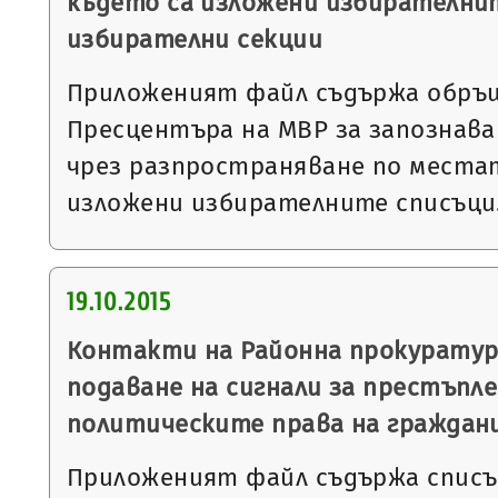
където са изложени избирателнит
избирателни секции
Приложеният файл съдържа обръ
Пресцентъра на МВР за запознава
чрез разпространяване по местат
изложени избирателните списъц
19.10.2015
Контакти на Районна прокуратура
подаване на сигнали за престъпл
политическите права на граждан
Приложеният файл съдържа списък