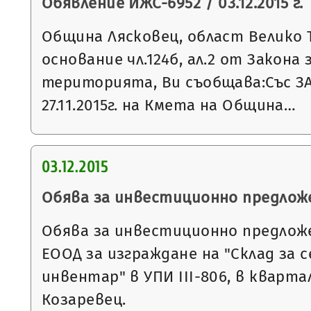
Обявление ИЖС-6952 / 03.12.2015 г.
Община Лясковец, област Велико 
основание чл.124б, ал.2 от Закона
територията, Ви съобщава:Със З
27.11.2015г. на Кмета на Община…
03.12.2015
Обява за инвестиционно предлож
Обява за инвестиционно предложе
ЕООД за изграждане на "Склад за 
инвентар" в УПИ III-806, в квартал
Козаревец.