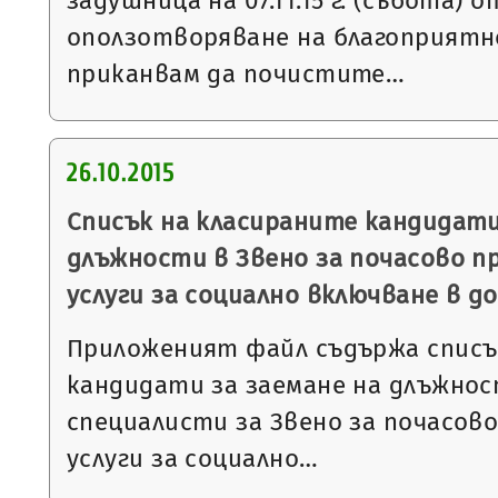
задушница на 07.11.15 г. (събота) от
оползотворяване на благоприятн
приканвам да почистите…
26.10.2015
Списък на класираните кандидати
длъжности в Звено за почасово п
услуги за социално включване в д
Приложеният файл съдържа списъ
кандидати за заемане на длъжнос
специалисти за Звено за почасов
услуги за социално…